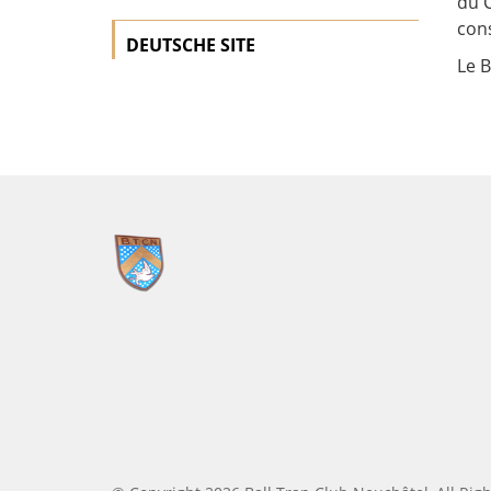
du C
cons
DEUTSCHE SITE
Le B