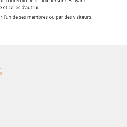
roit d’interdire le tir aux personnes ayant
et celles d’autrui.
r l’un de ses membres ou par des visiteurs.
S
S